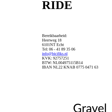
RIDE
Bereikbaarheid:
Heerweg 18
6101NT Echt
Tel: 06 - 41 89 35 06
info@bicifiks.nl
KVK: 92757251
BTW: NL004975115B14
IBAN NL22 KNAB 0775 0471 63
Grave