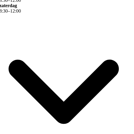
8
:
30
–
12
:
00
zaterdag
8
:
30
–
12
:
00