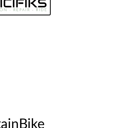
Hoe en waarom Ride2Connect?
Onderdelen en sportvoeding
GRAVEL - RACE - MOUNTAINBIKE
info@bicifiks.nl
inBike