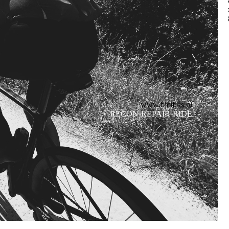
www.bicifiks.nl
RECON-REPAIR-RIDE